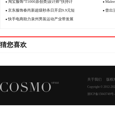
淘宝服饰"T1000原创类|设计师”扶持计
Mal
●
●
京东服饰春尚新超级秒杀日开启9.9元短
曾出
●
●
快手电商助力泉州男装运动产业带发展
●
猜您喜欢
关于我们
版权
Copyright © 2012-20
浙ICP备15043749号