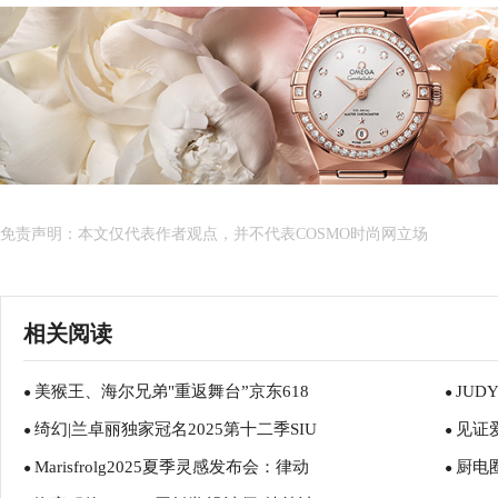
免责声明：本文仅代表作者观点，并不代表COSMO时尚网立场
相关阅读
美猴王、海尔兄弟"重返舞台”京东618
JUD
●
●
绮幻|兰卓丽独家冠名2025第十二季SIU
见证
●
●
Marisfrolg2025夏季灵感发布会：律动
厨电
●
●