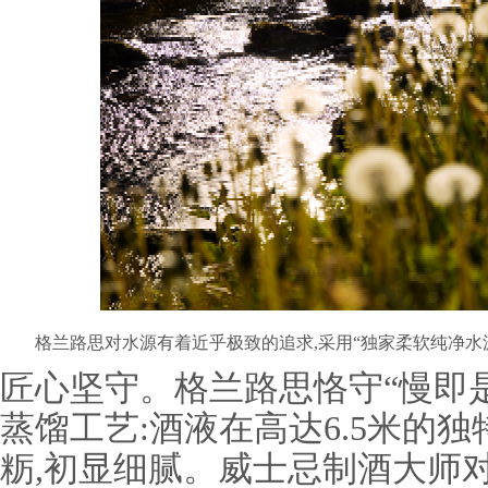
格兰路思对水源有着近乎极致的追求,采用“独家柔软纯净水
匠心坚守。格兰路思恪守“慢即是
蒸馏工艺:酒液在高达6.5米的
粝,初显细腻。威士忌制酒大师