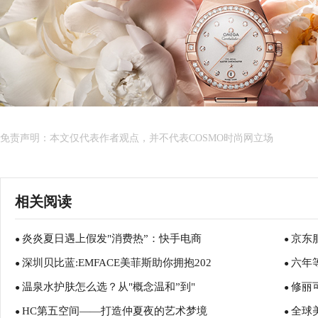
免责声明：本文仅代表作者观点，并不代表COSMO时尚网立场
相关阅读
炎炎夏日遇上假发"消费热”：快手电商
京东
●
●
深圳贝比蓝:EMFACE美菲斯助你拥抱202
六年
●
●
温泉水护肤怎么选？从"概念温和”到"
修丽可
●
●
HC第五空间——打造仲夏夜的艺术梦境
全球
●
●