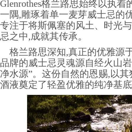
Glenrothes格兰路思始终以
一隅,雕琢着单一麦芽威士忌的
专注于将斯佩塞的风土、时光与
忌之中,成就其传承。
格兰路思深知,真正的优雅源
品牌的威士忌灵魂源自经火山岩
净水源”。这份自然的恩赐,以其
酒液奠定了轻盈优雅的纯净基底