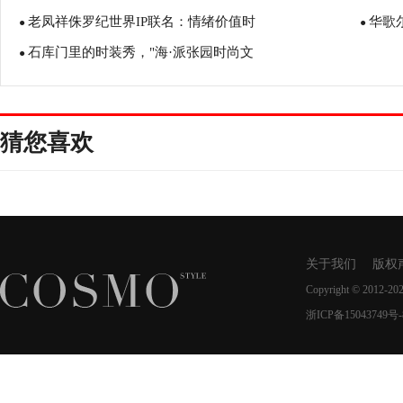
老凤祥侏罗纪世界IP联名：情绪价值时
华歌
●
●
石库门里的时装秀，"海·派张园时尚文
●
猜您喜欢
关于我们
版权
Copyright © 2012-20
浙ICP备15043749号