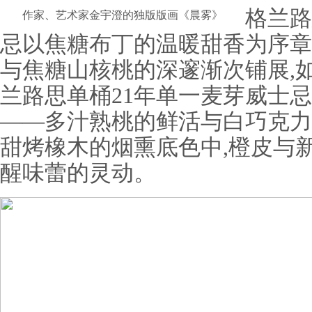
格兰路
作家、艺术家金宇澄的独版版画《晨雾》
忌以焦糖布丁的温暖甜香为序章
与焦糖山核桃的深邃渐次铺展,
兰路思单桶21年单一麦芽威士
——多汁熟桃的鲜活与白巧克力
甜烤橡木的烟熏底色中,橙皮与
醒味蕾的灵动。