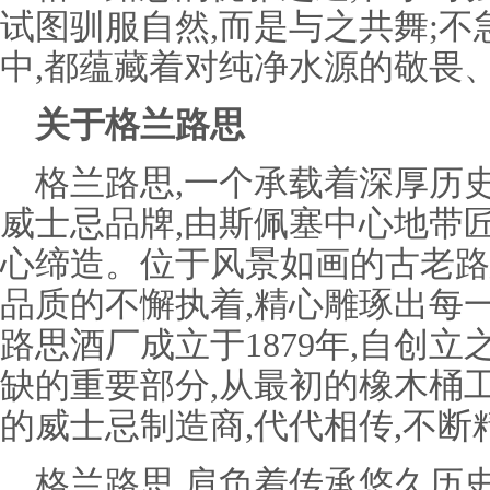
试图驯服自然,而是与之共舞;不
中,都蕴藏着对纯净水源的敬畏
关于格兰路思
格兰路思,一个承载着深厚历
威士忌品牌,由斯佩塞中心地带
心缔造。位于风景如画的古老路
品质的不懈执着,精心雕琢出每
路思酒厂成立于1879年,自创立
缺的重要部分,从最初的橡木桶
的威士忌制造商,
代代相传,不断
格兰路思,肩负着传承悠久历