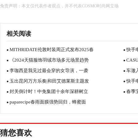
免责声明：本文仅代表作者观点，并不代表COSMO时尚网立场
相关阅读
MITHRIDATE伦敦时装周正式发布2025春
快手
●
●
《2024天猫服饰羽绒市场多元场景趋势
CA
●
●
李珈西是我见过最会穿的女导演，一袭
车澈
●
●
玉出昆冈万方乐奏|和田艾德莱斯主题发
快手
●
●
封关倒计时！中免集团十余年深耕树立
春季
●
●
paparecipe春雨面膜强势回归，蜂蜜面
●
猜您喜欢