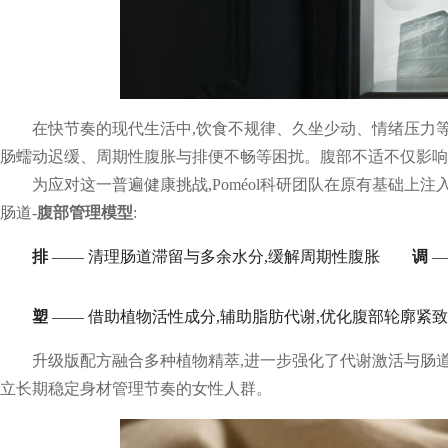
在快节奏的现代生活中,饮食不规律、久坐少动、情绪压力
肠蠕动迟缓、周期性腹胀与排便不畅等困扰。腹部不适不仅影响
为应对这一普遍健康挑战,Poméol科研团队在原有基础上注
肠道-
腹部管理模型
:
排
—— 清理肠道滞留与多余水分,缓解周期性腹胀
调
—
塑
—— 借助植物活性成分,辅助脂肪代谢,优化腹部轮廓紧
升级版配方融合多种植物精萃,进一步强化了代谢激活与肠
立长期稳定身材管理节奏的女性人群。