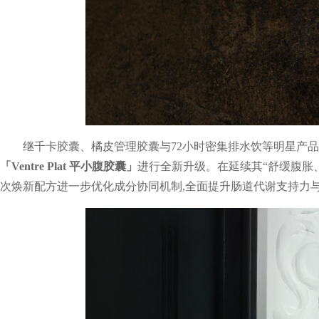
继千卡胶囊、橘皮管理胶囊与72小时密集排水饮等明星产品后
「Ventre Plat 平小腹胶囊」
进行全新升级。在延续其“舒缓腹胀
次焕新配方进一步优化成分协同机制,全面提升肠道代谢支持力